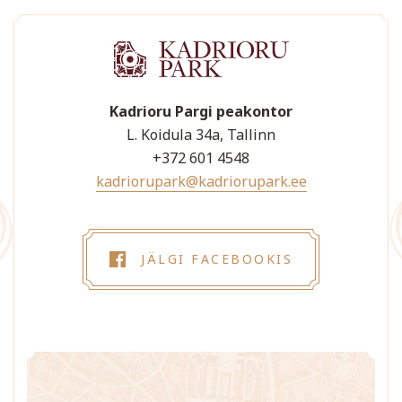
Kadrioru Pargi peakontor
L. Koidula 34a, Tallinn
+372 601 4548
kadriorupark@kadriorupark.ee
JÄLGI FACEBOOKIS