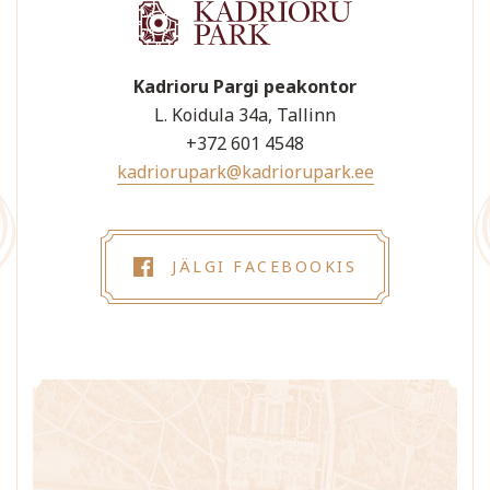
Kadrioru Pargi peakontor
L. Koidula 34a, Tallinn
+372 601 4548
kadriorupark@kadriorupark.ee
JÄLGI FACEBOOKIS