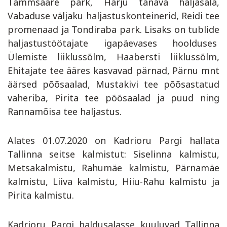
Tammsaare park, Harju tänava haljasala,
Vabaduse väljaku haljastuskonteinerid, Reidi tee
promenaad ja Tondiraba park. Lisaks on tublide
haljastustöötajate
igapäevases hoolduses
Ülemiste liiklussõlm, Haabersti liiklussõlm,
Ehitajate tee ääres kasvavad pärnad, Pärnu mnt
äärsed põõsaalad, Mustakivi tee põõsastatud
vaheriba, Pirita tee põõsaalad ja puud ning
Rannamõisa tee haljastus.
Alates 01.07.2020 on Kadrioru Pargi hallata
Tallinna seitse kalmistut: Siselinna kalmistu,
Metsakalmistu, Rahumäe kalmistu, Pärnamäe
kalmistu, Liiva kalmistu, Hiiu-Rahu kalmistu ja
Pirita kalmistu.
Kadrioru Pargi haldusalasse kuuluvad Tallinna