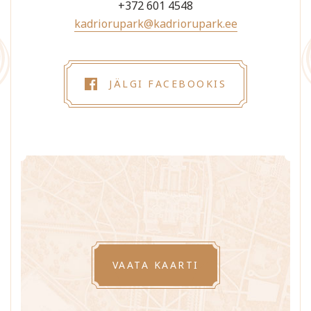
+372 601 4548
kadriorupark@kadriorupark.ee
JÄLGI FACEBOOKIS
VAATA KAARTI