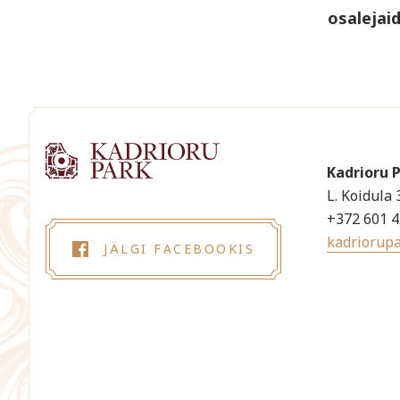
osalejai
Kadrioru 
L. Koidula 
+372 601 
kadriorup
JÄLGI FACEBOOKIS