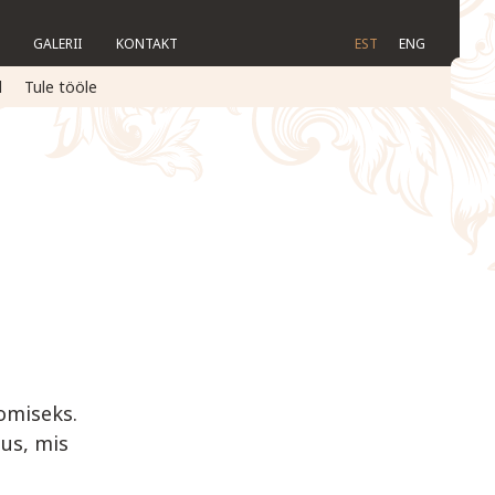
GALERII
KONTAKT
EST
ENG
d
Tule tööle
omiseks.
tus, mis