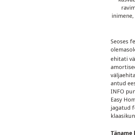
ravim
inimene,
Seoses fe
olemasole
ehitati v
amortisee
väljaehit
antud ees
INFO pun
Easy Home
jagatud f
klaasikun
Täname kõ