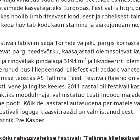
taimede kasvatajateks Euroopas. Festivali sihtgrup
 kes hoolib ümbritsevast loodusest ja rohelisest tai
keda huvitab kodukaunistamine ja aiakujundamine.
stivali läbiviimisega Tornide väljaku pargis korrasta
vat pargi teedevõrku, kaasajastati olemasolevat la
2
älja ringväljak pindalaga 3194 m
ja likvideerirti ole
runud püsilillepeenrad. Lillefestivali aedade vahet
amise teostas AS Tallinna Teed. Festivali flaierid on v
ti, vene ja inglise keeles. 2011 aastal oli festivali k
ktiks moodulmaja, valmistatud Eesti moodulmajade
 poolt. Kõikidel aastatel autasudena parimatele vä
estivali logoga klaasvitraažid on valmistanud eesti
stnik Eve Käsper.
iki rahvusvahelise festivali “Tallinna lillefestival