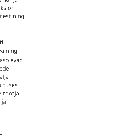
iks on
mest ning
ti
va ning
masolevad
eede
älja
asutuses
 tootja
lja
”