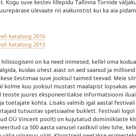
. Kogu suve kestev lillepidu Tallinna Tornide väljak
urepärase ülevaate nii aiakunstist kui ka aia pidam
ivali kataloog 2016
ivali kataloog 2015
 hilissügiseni on ka need inimesed, kellel oma kodua
älgida, kuidas ühest aiast on aed saanud ja millisei
kese Eestimaa suve jooksul taimed teevad. Meie sil
tal kolme kuu jooksul mustast maalapist lopsakas ae
 teoste juures eksponeeritakse informatsiooni iluaia
a toetajate kohta. Lisaks valmib igal aastal festival
etajaid tutvustav spetsiaalne buklett. Festivali logol 
ud OÜ Vincent poolt) on kujutatud dominiiklaste kl
eeritud ca 500 aasta vanusel raidkivil olev lohe, kell
 välja viinapuu väät. Kloostreid peetakse esimesteks 