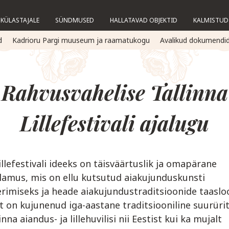
KÜLASTAJALE
SÜNDMUSED
HALLATAVAD OBJEKTID
KALMISTUD
d
Kadrioru Pargi muuseum ja raamatukogu
Avalikud dokumendi
Rahvusvahelise Tallinna
Lillefestivali ajalugu
lillefestivali ideeks on täisväärtuslik ja omapärane
lamus, mis on ellu kutsutud aiakujunduskunsti
rimiseks ja heade aiakujundustraditsioonide taaslo
st on kujunenud iga-aastane traditsiooniline suurüri
nna aiandus- ja lillehuvilisi nii Eestist kui ka mujalt