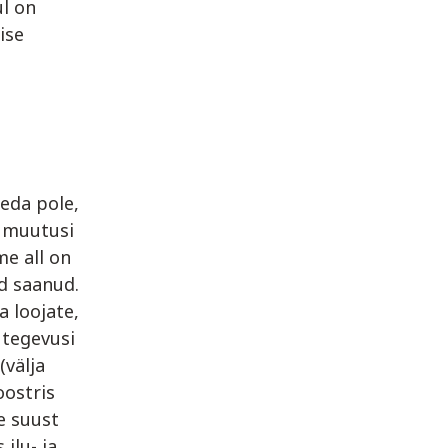
ul on
ise
eda pole,
d muutusi
me all on
d saanud.
 loojate,
i tegevusi
(välja
oostris
e suust
ilu- ja