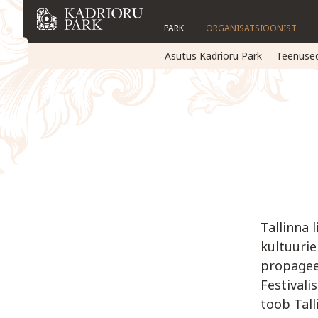
PARK
ORGANISATSIOONIST
Asutus Kadrioru Park
Teenuse
Tallinna 
kultuurie
propagee
Festivali
toob Talli