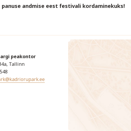
d panuse andmise eest festivali kordaminekuks!
Pargi peakontor
34a, Tallinn
4548
ark@kadriorupark.ee