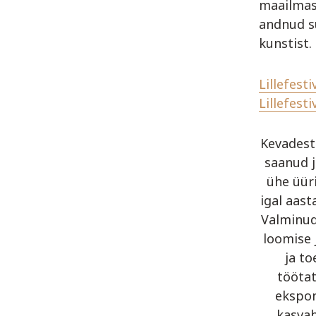
maailmast
andnud su
kunstist.
Lillefest
Lillefest
Kevadest
saanud j
ühe üüri
igal aas
Valminud
loomise j
ja to
töötat
ekspon
kasvab