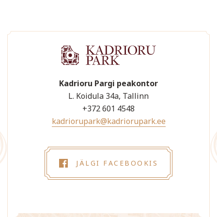
Kadrioru Pargi peakontor
L. Koidula 34a, Tallinn
+372 601 4548
kadriorupark@kadriorupark.ee
JÄLGI FACEBOOKIS