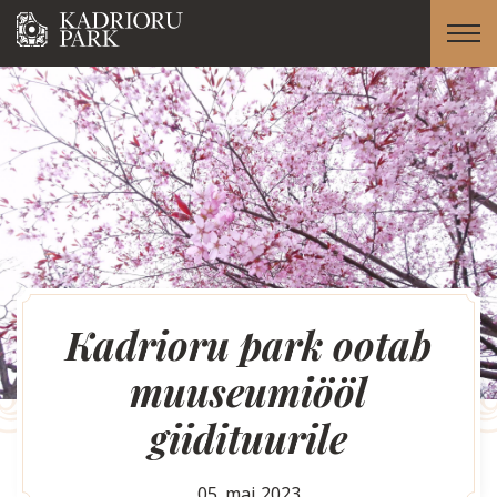
Kadrioru park ootab
muuseumiööl
giidituurile
05. mai 2023