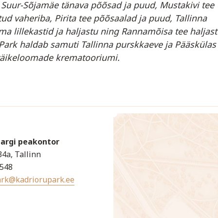
 Suur-Sõjamäe tänava põõsad ja puud, Mustakivi tee
ud vaheriba, Pirita tee põõsaalad ja puud, Tallinna
a lillekastid ja haljastu ning Rannamõisa tee haljast
Park haldab samuti Tallinna purskkaeve ja Pääskülas
 väikeloomade krematooriumi.
Pargi peakontor
34a, Tallinn
4548
ark@kadriorupark.ee