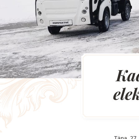
Kad
ele
Täna, 27.