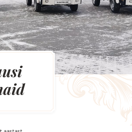
uusi
naid
t aastast