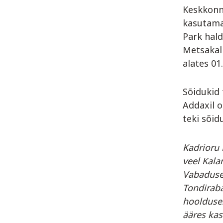
Keskkonna
kasutama
Park hald
Metsakal
alates 01
Sõidukid 
Addaxil 
teki sõid
Kadrioru 
veel Kala
Vabaduse 
Tondiraba
hoolduses
ääres ka