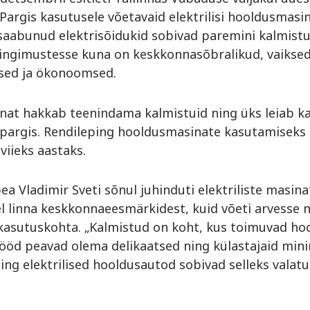
Pargis kasutusele võetavaid elektrilisi hooldusmasin
saabunud elektrisõidukid sobivad paremini kalmistu
tingimustesse kuna on keskkonnasõbralikud, vaiksed
sed ja ökonoomsed.
inat hakkab teenindama kalmistuid ning üks leiab k
 pargis. Rendileping hooldusmasinate kasutamiseks
viieks aastaks.
ea Vladimir Sveti sõnul juhinduti elektriliste masina
l linna keskkonnaeesmärkidest, kuid võeti arvesse 
kasutuskohta. „Kalmistud on koht, kus toimuvad hoo
ööd peavad olema delikaatsed ning külastajaid mini
ing elektrilised hooldusautod sobivad selleks valatul