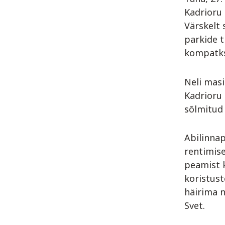
Kadrioru 
Värskelt 
parkide 
kompatk
Neli mas
Kadrioru
sõlmitud 
Abilinnap
rentimise
peamist 
koristust
häirima n
Svet.