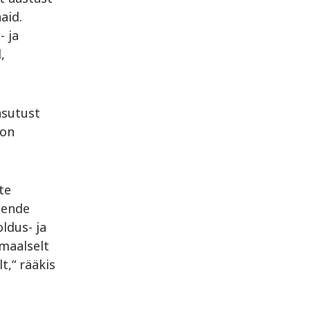
aid.
- ja
,
asutust
 on
te
nende
ldus- ja
maalselt
t,“ rääkis