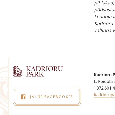
pihlakad,
põõsastat
Lennujaam
Kadrioru 
Tallinna
Kadrioru 
L. Koidula 
+372 601 
kadriorup
JÄLGI FACEBOOKIS