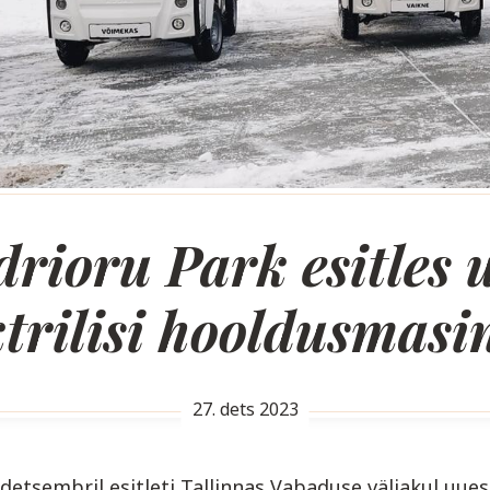
rioru Park esitles 
ktrilisi hooldusmasi
27. dets 2023
 detsembril esitleti Tallinnas Vabaduse väljakul uues