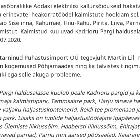
sõbralikke Addaxi elektrilisi kallursõidukeid hakat
 erinevatel heakorratöödel kalmistute hooldamisel.
ab Siselinna, Rahumäe, Hiiu-Rahu, Pirita, Liiva, Pär
mistut. Kalmistud kuuluvad Kadrioru Pargi haldusal
.07.2020.
tarninud Puhastusimport OÜ tegevjuht Martin Lill m
on kogemused Põhjamaades ning ka talvistes tingimu
uki ega selle akuga probleeme.
Pargi haldusalasse kuulub peale Kadrioru pargid ja k
maja kalmistupark, Tammsaare park, Harju tänava hal
väljaku haljastuskonteinerid, Reidi tee promenaad j
 park. Lisaks on tublide haljastustöötajate igapäevas
 Ülemiste liiklussõlm, Haabersti liiklussõlm, Ehitajat
svavad pärnad, Pärnu mnt äärsed põõsaalad, Kalaran