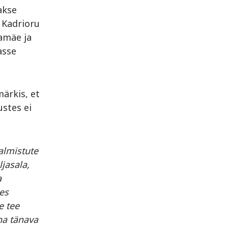
akse
 Kadrioru
namäe ja
asse
ärkis, et
stes ei
almistute
jasala,
a
es
e tee
na tänava