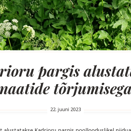
ioru pargis alusta
naatide tõrjumiseg
22. juuni 2023
st alustatakse Kadrioru pargis poollooduslikel niidua