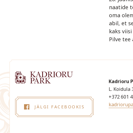
naatide t
oma olemu
abil, et 
kaks viisi
Pilve tee
Kadrioru 
L. Koidula 
+372 601 
kadriorup
JÄLGI FACEBOOKIS