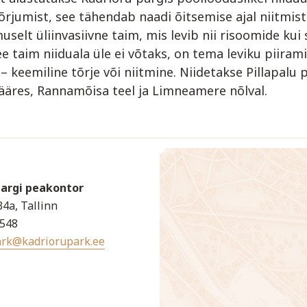
õrjumist, see tähendab naadi õitsemise ajal niitmist
selt üliinvasiivne taim, mis levib nii risoomide ku
see taim niiduala üle ei võtaks, on tema leviku piiram
 – keemiline tõrje või niitmine. Niidetakse Pillapalu p
 ääres, Rannamõisa teel ja Limneamere nõlval.
Pargi peakontor
34a, Tallinn
4548
ark@kadriorupark.ee