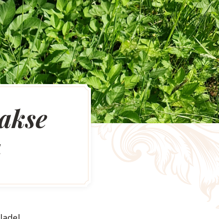
takse
a
ladel