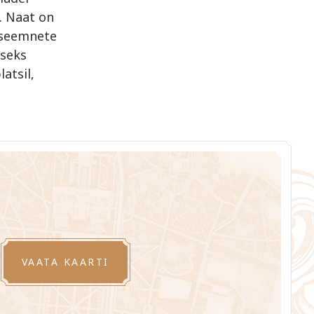
. Naat on
i seemnete
iseks
latsil,
VAATA KAARTI