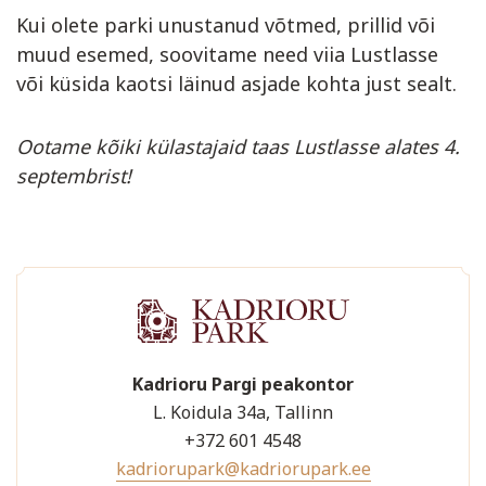
Kui olete parki unustanud võtmed, prillid või
muud esemed, soovitame need viia Lustlasse
või küsida kaotsi läinud asjade kohta just sealt.
Ootame kõiki külastajaid taas Lustlasse alates 4.
septembrist!
Kadrioru Pargi peakontor
L. Koidula 34a, Tallinn
+372 601 4548
kadriorupark@kadriorupark.ee