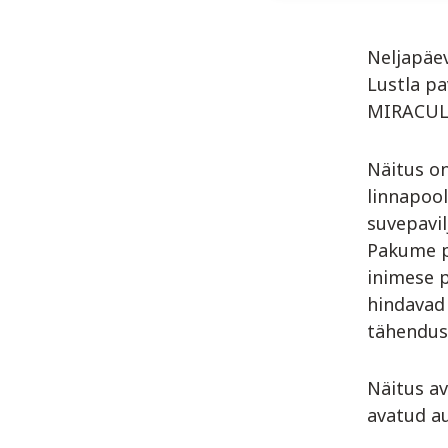
Neljapäev
Lustla p
MIRACUL
Näitus on
linnapool
suvepavil
Pakume pu
inimese p
hindavad 
tähendus
Näitus av
avatud au