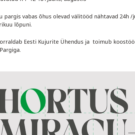
u pargis vabas õhus olevad välitööd nähtavad 24h /j
ikuu lõpuni.
korraldab Eesti Kujurite Ühendus ja toimub koostöö
Pargiga.