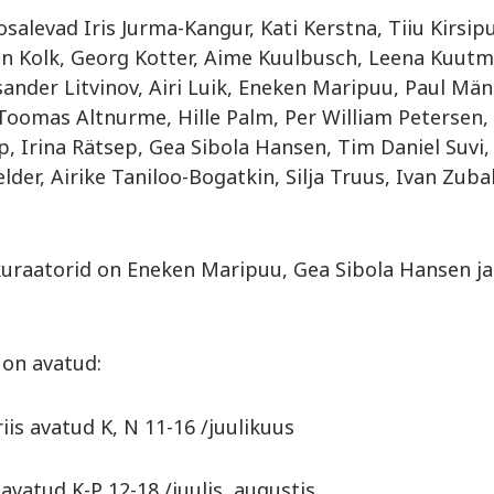
osalevad Iris Jurma-Kangur, Kati Kerstna, Tiiu Kirsip
len Kolk, Georg Kotter, Aime Kuulbusch, Leena Kuutm
ksander Litvinov, Airi Luik, Eneken Maripuu, Paul Män
Toomas Altnurme, Hille Palm, Per William Petersen,
, Irina Rätsep, Gea Sibola Hansen, Tim Daniel Suvi, 
der, Airike Taniloo-Bogatkin, Silja Truus, Ivan Zuba
uraatorid on Eneken Maripuu, Gea Sibola Hansen ja 
 on avatud:
iis avatud K, N 11-16 /juulikuus
 avatud K-P 12-18 /juulis, augustis