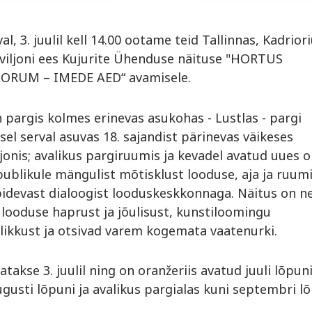
al, 3. juulil kell 14.00 ootame teid Tallinnas, Kadrior
aviljoni ees Kujurite Ühenduse näituse "HORTUS
ORUM – IMEDE AED“ avamisele.
 pargis kolmes erinevas asukohas - Lustlas - pargi
sel serval asuvas 18. sajandist pärinevas väikeses
jonis; avalikus pargiruumis ja kevadel avatud uues or
blikule mängulist mõtisklust looduse, aja ja ruumi
idevast dialoogist looduskeskkonnaga. Näitus on ne
looduse haprust ja jõulisust, kunstiloomingu
likkust ja otsivad varem kogemata vaatenurki.
atakse 3. juulil ning on oranžeriis avatud juuli lõpuni
gusti lõpuni ja avalikus pargialas kuni septembri lõ