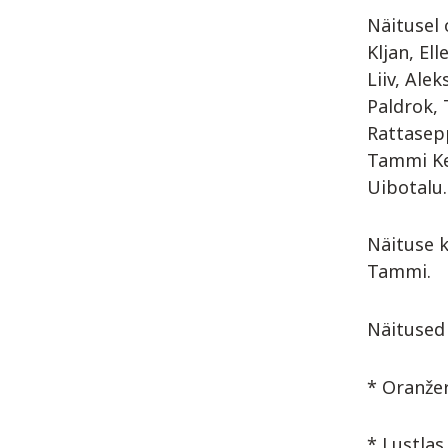
Näitusel 
Kljan, El
Liiv, Ale
Paldrok, 
Rattasepp
Tammi Kel
Uibotalu.
Näituse k
Tammi.
Näitused
* Oranžer
* Lustlas