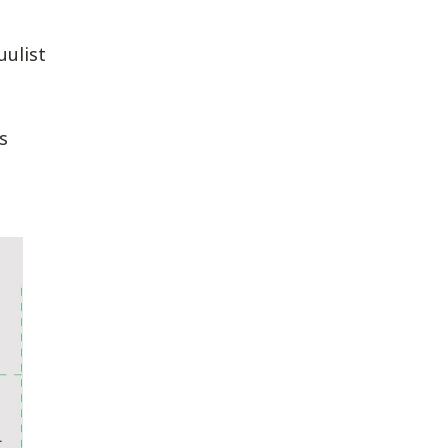
uulist
s