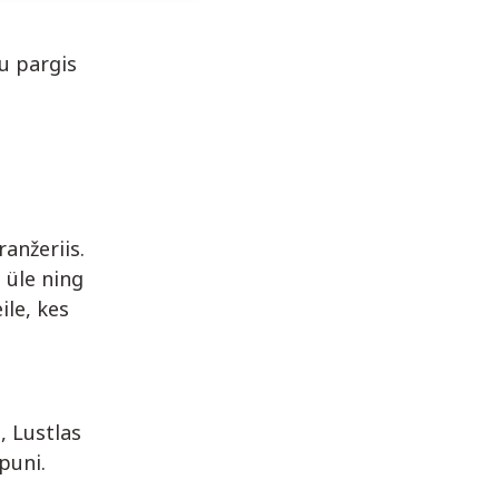
iu pargis
anžeriis.
 üle ning
ile, kes
, Lustlas
puni.