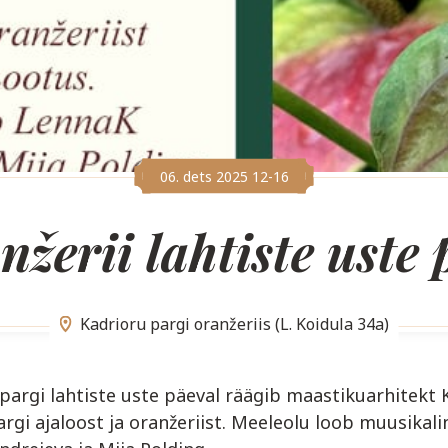
06. dets 2025 12-16
nžerii lahtiste uste 
Kadrioru pargi oranžeriis (L. Koidula 34a)
pargi lahtiste uste päeval räägib maastikuarhitekt 
rgi ajaloost ja oranžeriist. Meeleolu loob muusikal