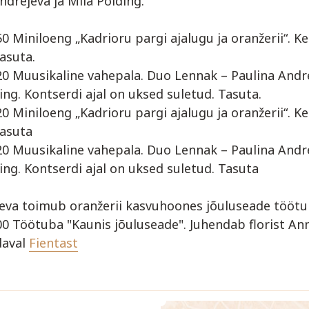
ndrejeva ja Miia Polding.
50 Miniloeng „Kadrioru pargi ajalugu ja oranžerii“. Ke
asuta.
20 Muusikaline vahepala. Duo Lennak – Paulina Andre
ing. Kontserdi ajal on uksed suletud. Tasuta.
20 Miniloeng „Kadrioru pargi ajalugu ja oranžerii“. Ke
Tasuta
20 Muusikaline vahepala. Duo Lennak – Paulina Andre
ing. Kontserdi ajal on uksed suletud. Tasuta
eva toimub oranžerii kasvuhoones jõuluseade töötu
00 Töötuba "Kaunis jõuluseade". Juhendab florist An
daval
Fientast