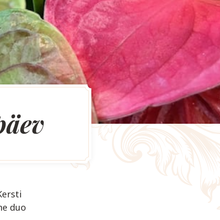
päev
Kersti
ine duo